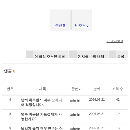
추천 0
비추천 0
이 게시물을
이 글의 추천인 목록
게시글 수정 내역
목록
댓글
0
번호
제목
글쓴이
날짜
조회 수
면허 취득한지 너무 오래되
9
admin
2026.05.21
41
어 걱정입니다.
연수 비용은 카드결제가 가
8
admin
2026.05.21
19
능한가요?
날씨가 좋지 경우 연수는 어
»
admin
2026.05.21
13