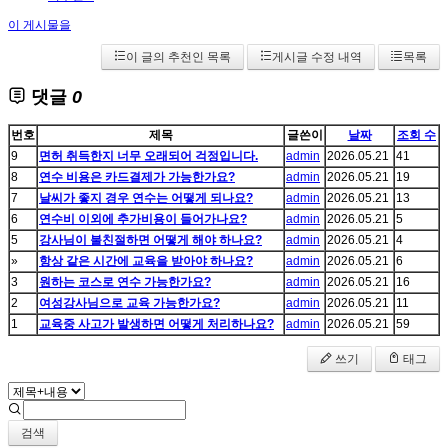
이 게시물을
이 글의 추천인 목록
게시글 수정 내역
목록
댓글
0
번호
제목
글쓴이
날짜
조회 수
9
면허 취득한지 너무 오래되어 걱정입니다.
admin
2026.05.21
41
8
연수 비용은 카드결제가 가능한가요?
admin
2026.05.21
19
7
날씨가 좋지 경우 연수는 어떻게 되나요?
admin
2026.05.21
13
6
연수비 이외에 추가비용이 들어가나요?
admin
2026.05.21
5
5
강사님이 불친절하면 어떻게 해야 하나요?
admin
2026.05.21
4
»
항상 같은 시간에 교육을 받아야 하나요?
admin
2026.05.21
6
3
원하는 코스로 연수 가능한가요?
admin
2026.05.21
16
2
여성강사님으로 교육 가능한가요?
admin
2026.05.21
11
1
교육중 사고가 발생하면 어떻게 처리하나요?
admin
2026.05.21
59
쓰기
태그
검색